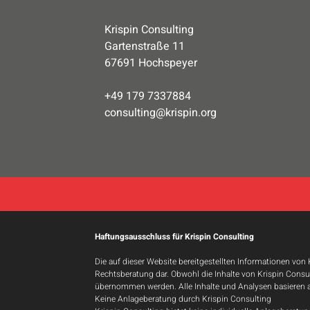
Krispin Consulting
Gartenstraße 11
67691 Hochspeyer
​+49 179 7337884
consulting@krispin.org
Haftungsausschluss für Krispin Consulting
Die auf dieser Website bereitgestellten Informationen von
Rechtsberatung dar. Obwohl die Inhalte von Krispin Consulti
übernommen werden. Alle Inhalte und Analysen basieren a
Keine Anlageberatung durch Krispin Consulting