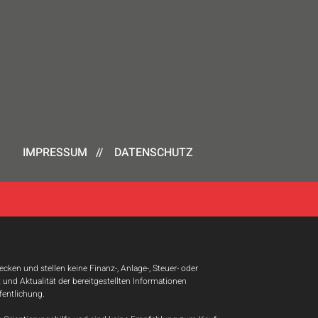
IMPRESSUM
//
DATENSCHUTZ
ken und stellen keine Finanz-, Anlage-, Steuer- oder
t und Aktualität der bereitgestellten Informationen
fentlichung.