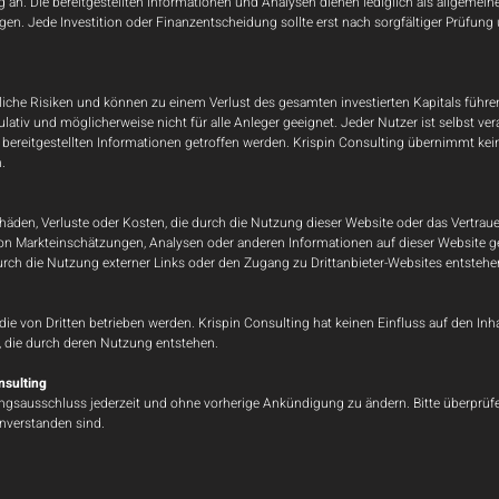
ng an. Die bereitgestellten Informationen und Analysen dienen lediglich als allgeme
en. Jede Investition oder Finanzentscheidung sollte erst nach sorgfältiger Prüfung
liche Risiken und können zu einem Verlust des gesamten investierten Kapitals führ
ativ und möglicherweise nicht für alle Anleger geeignet. Jeder Nutzer ist selbst ve
bereitgestellten Informationen getroffen werden. Krispin Consulting übernimmt keine
.
den, Verluste oder Kosten, die durch die Nutzung dieser Website oder das Vertrauen
von Markteinschätzungen, Analysen oder anderen Informationen auf dieser Website 
urch die Nutzung externer Links oder den Zugang zu Drittanbieter-Websites entstehe
die von Dritten betrieben werden. Krispin Consulting hat keinen Einfluss auf den Inh
, die durch deren Nutzung entstehen.
nsulting
tungsausschluss jederzeit und ohne vorherige Ankündigung zu ändern. Bitte überprü
inverstanden sind.