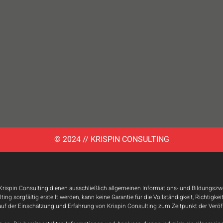
© 2024 // KRISPIN CONSULTING
 Krispin Consulting dienen ausschließlich allgemeinen Informations- und Bildungszwec
ng sorgfältig erstellt werden, kann keine Garantie für die Vollständigkeit, Richtigkei
uf der Einschätzung und Erfahrung von Krispin Consulting zum Zeitpunkt der Veröf