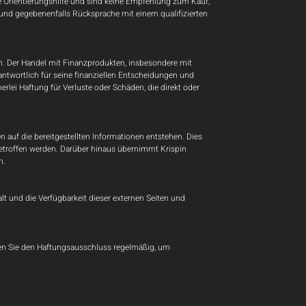
ine Orientierungshilfe und sind keine Empfehlung zum Kauf,
 und gegebenenfalls Rücksprache mit einem qualifizierten
en. Der Handel mit Finanzprodukten, insbesondere mit
rantwortlich für seine finanziellen Entscheidungen und
rlei Haftung für Verluste oder Schäden, die direkt oder
 auf die bereitgestellten Informationen entstehen. Dies
getroffen werden. Darüber hinaus übernimmt Krispin
n.
alt und die Verfügbarkeit dieser externen Seiten und
fen Sie den Haftungsausschluss regelmäßig, um