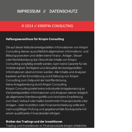
IMPRESSUM
//
DATENSCHUTZ
© 2024 // KRISPIN CONSULTING
Haftungsausschluss für Krispin Consulting
Die auf dieser Website bereitgestellten Informationen von Krispin
Consulting dienen ausschließlich allgemeinen Informations- und
Bildungszwecken und stellen keine Finanz-, Anlage-, Steuer-
oder Rechtsberatung dar. Obwohl die Inhalte von Krispin
Consulting sorgfältig erstellt werden, kann keine Garantie für die
Vollständigkeit, Richtigkeit und Aktualität der bereitgestellten
Informationen übernommen werden. Alle Inhalte und Analysen
basieren auf der Einschätzung und Erfahrung von Krispin
Consulting zum Zeitpunkt der Veröffentlichung.
Keine Anlageberatung durch Krispin Consulting
Krispin Consulting bietet keine individuelle Anlageberatung an.
Die bereitgestellten Informationen und Analysen dienen lediglich
als allgemeine Orientierungshilfe und sind keine Empfehlung
zum Kauf, Verkauf oder Halten bestimmter Finanzprodukte oder
Anlagen. Jede Investition oder Finanzentscheidung sollte erst
nach sorgfältiger Prüfung und gegebenenfalls Rücksprache mit
einem qualifizierten Finanzberater erfolgen.
Risiken des Tradings und der Investitionen
Trading und Investitionen in Finanzprodukte bergen erhebliche
Risiken und können zu einem Verlust des gesamten investierten